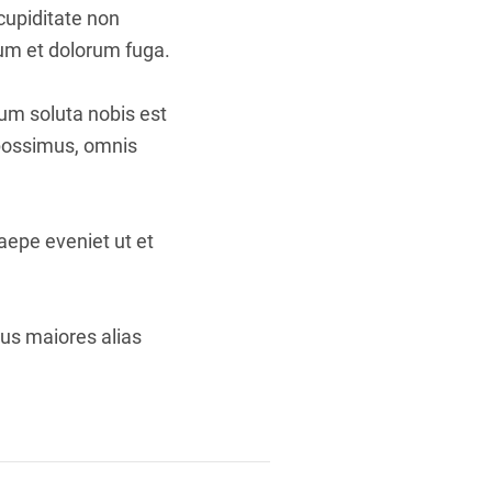
cupiditate non
orum et dolorum fuga.
cum soluta nobis est
 possimus, omnis
aepe eveniet ut et
bus maiores alias