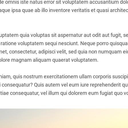
nde omnis iste natus error sit voluptatem accusantium d
ue ipsa quae ab illo inventore veritatis et quasi architec
tatem quia voluptas sit aspernatur aut odit aut fugit, 
 ratione voluptatem sequi nesciunt. Neque porro quisqua
amet, consectetur, adipisci velit, sed quia non numquam 
 dolore magnam aliquam quaerat voluptatem.
iam, quis nostrum exercitationem ullam corporis suscipit
 consequatur? Quis autem vel eum iure reprehenderit qui 
iae consequatur, vel illum qui dolorem eum fugiat quo vo