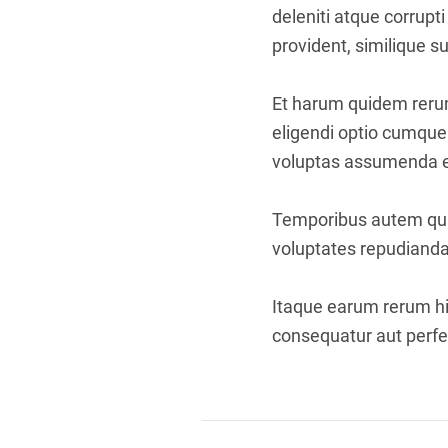
deleniti atque corrupt
provident, similique su
Et harum quidem rerum 
eligendi optio cumque
voluptas assumenda es
Temporibus autem quib
voluptates repudianda
Itaque earum rerum hic
consequatur aut perfer